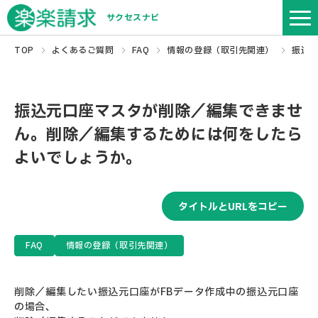
サクセスナビ
TOP
よくあるご質問
FAQ
情報の登録（取引先関連）
振込
振込元口座マスタが削除／編集できませ
ん。削除／編集するためには何をしたら
よいでしょうか。
タイトルとURLをコピー
FAQ
情報の登録（取引先関連）
削除／編集したい振込元口座がFBデータ作成中の振込元口座
の場合、