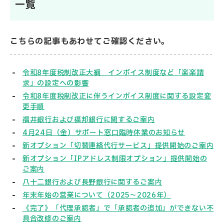
一覧
こちらの記事もあわせてご確認ください。
令和8年度税制改正大綱 インボイス制度など「楽楽請
求」の設定への影響
令和8年度税制改正に伴うインボイス制度に関する設定変
更手順
福井銀行および福邦銀行に関するご案内
4月24日（金）サポート窓口臨時休業のお知らせ
新オプション「切替連絡代行サービス」提供開始のご案内
新オプション「IPアドレス制限オプション」提供開始の
ご案内
八十二銀行および長野銀行に関するご案内
年末年始の営業について（2025～2026年）
《完了》「代理承認者」で「承認者の追加」ができない不
具合改修のご案内